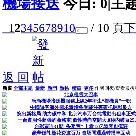
機場接送
今日:
0
|
主題
1
2
3
4
5
6
7
8
9
10
/ 10 頁
下
返 回
新窗
全部主題
最新
熱門
熱帖
精華
更多
作者
回復/查看
最後
北京租赁大巴車
滴滴機場接送機服務上線2年衍生“接機員”一职
中國遊客海外需求激增备受關注專家把脉献良方
换出新格局 助力碳中和 北京汽車万台纯電動出租車正
一台實用性超强的商務車!個性時尚空間大,8秒内破百25
台彩票连31期“头奖荒” 上看12亿陸客也疯狂
豪華婚礼疑花费逾百万 會场間通過转播車互动