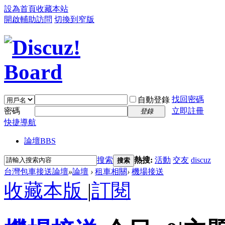
設為首頁
收藏本站
開啟輔助訪問
切換到窄版
找回密碼
自動登錄
密碼
立即註冊
登錄
快捷導航
論壇
BBS
搜索
熱搜:
活動
交友
discuz
搜索
台灣包車接送論壇
»
論壇
›
租車相關
›
機場接送
收藏本版
|
訂閱